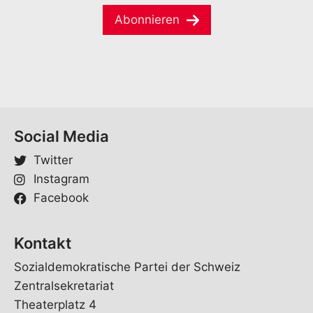
m
a
e
Abonnieren
i
*
l
*
Social Media
Twitter
Instagram
Facebook
Kontakt
Sozialdemokratische Partei der Schweiz
Zentralsekretariat
Theaterplatz 4