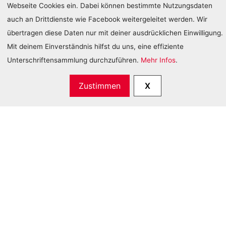
Webseite Cookies ein. Dabei können bestimmte Nutzungsdaten
auch an Drittdienste wie Facebook weitergeleitet werden. Wir
übertragen diese Daten nur mit deiner ausdrücklichen Einwilligung.
Mit deinem Einverständnis hilfst du uns, eine effiziente
Unterschriftensammlung durchzuführen.
Mehr Infos
.
Zustimmen
X
Klima schützen.
Versorgung sichern.
Jetzt Klimafonds-Initiative
unterschreiben.​
Der Klimaschutz ist die grösste Aufgabe unserer
Generation. Diese Herausforderung können wir
nur mit einer gerechten und gemeinschaftlichen