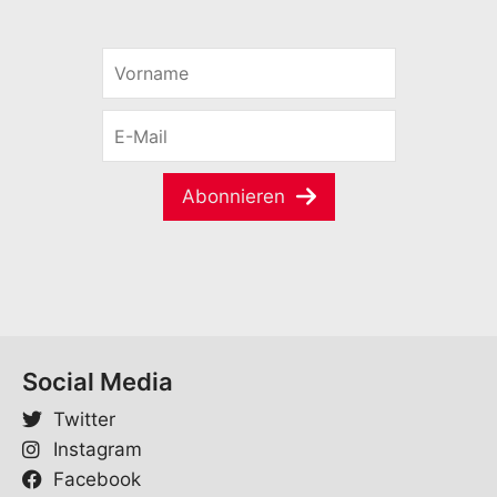
V
o
r
E
n
-
a
M
m
a
e
Abonnieren
i
*
l
*
Social Media
Twitter
Instagram
Facebook